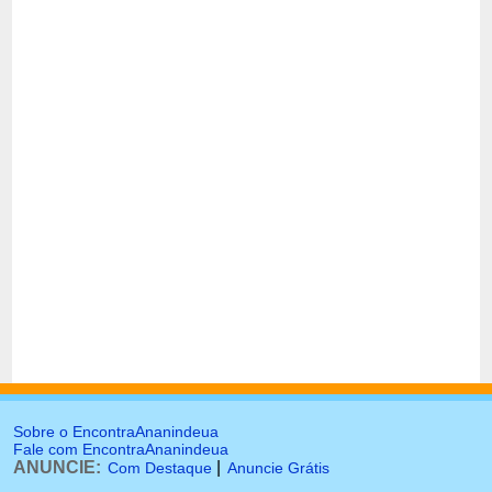
Sobre o EncontraAnanindeua
Fale com EncontraAnanindeua
ANUNCIE:
|
Com Destaque
Anuncie Grátis