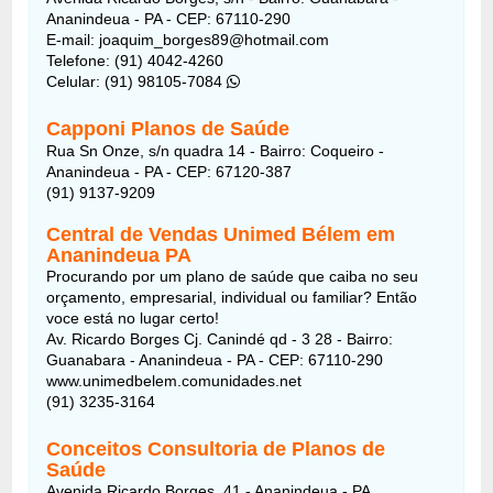
Ananindeua - PA - CEP: 67110-290
E-mail: joaquim_borges89@hotmail.com
Telefone: (91) 4042-4260
Celular: (91) 98105-7084
Capponi Planos de Saúde
Rua Sn Onze, s/n quadra 14 - Bairro: Coqueiro -
Ananindeua - PA - CEP: 67120-387
(91) 9137-9209
Central de Vendas Unimed Bélem em
Ananindeua PA
Procurando por um plano de saúde que caiba no seu
orçamento, empresarial, individual ou familiar? Então
voce está no lugar certo!
Av. Ricardo Borges Cj. Canindé qd - 3 28 -
Bairro:
Guanabara -
Ananindeua - PA
- CEP:
67110-290
www.unimedbelem.comunidades.net
(91) 3235-3164
Conceitos Consultoria de Planos de
Saúde
Avenida Ricardo Borges, 41 - Ananindeua - PA