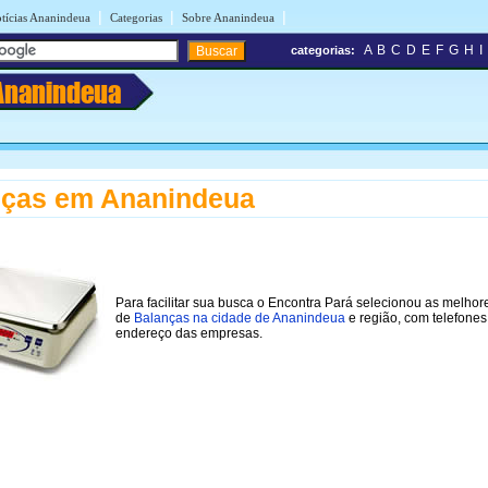
|
|
|
tícias Ananindeua
Categorias
Sobre Ananindeua
A
B
C
D
E
F
G
H
I
categorias:
Ananindeua
nças em Ananindeua
Para facilitar sua busca o Encontra Pará selecionou as melhore
de
Balanças na cidade de Ananindeua
e região, com telefones
endereço das empresas.