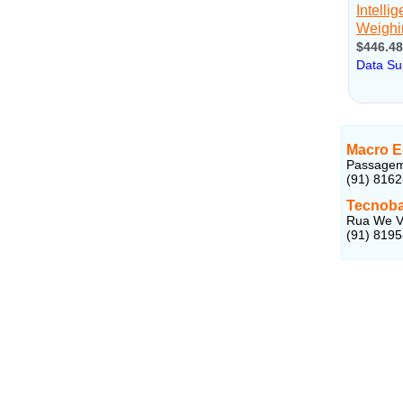
Macro E
Passagem 
(91) 816
Tecnoba
Rua We Vi
(91) 819