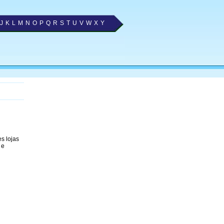
J
K
L
M
N
O
P
Q
R
S
T
U
V
W
X
Y
s lojas
 e