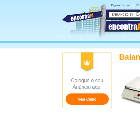
|
Página Inicial
No
encontra
Bala