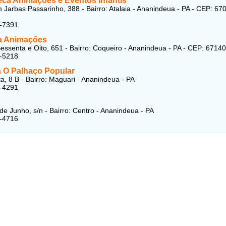
eca Animações e Eventos Infantis
Jarbas Passarinho, 388 - Bairro: Atalaia - Ananindeua - PA - CEP: 67
1-7391
ka Animações
ssenta e Oito, 651 - Bairro: Coqueiro - Ananindeua - PA - CEP: 6714
3-5218
á O Palhaço Popular
a, 8 B - Bairro: Maguari - Ananindeua - PA
4-4291
de Junho, s/n - Bairro: Centro - Ananindeua - PA
1-4716