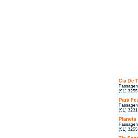
Cia De T
Passagem 
(91) 325
Pará Fe
Passagem 
(91) 323
Planeta
Passagem 
(91) 325