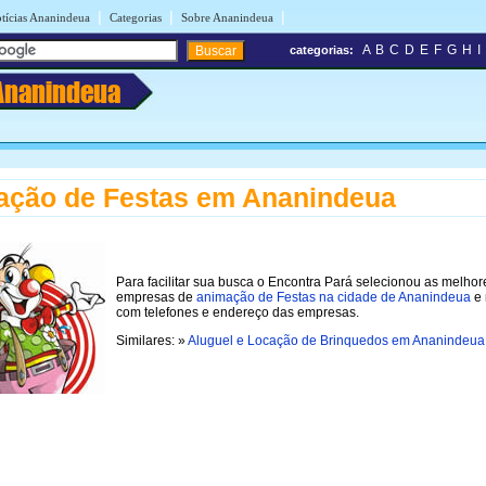
|
|
|
tícias Ananindeua
Categorias
Sobre Ananindeua
A
B
C
D
E
F
G
H
I
categorias:
Ananindeua
ação de Festas em Ananindeua
Para facilitar sua busca o Encontra Pará selecionou as melhor
empresas de
animação de Festas na cidade de Ananindeua
e 
com telefones e endereço das empresas.
Similares: »
Aluguel e Locação de Brinquedos em Ananindeua