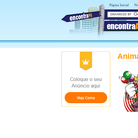
|
Página Inicial
No
encontra
Anim