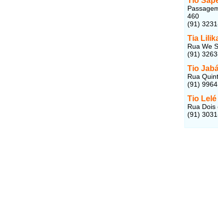
Tio Sap
Passagem 
460
(91) 323
Tia Lili
Rua We Se
(91) 326
Tio Jab
Rua Quint
(91) 996
Tio Lelé
Rua Dois 
(91) 303