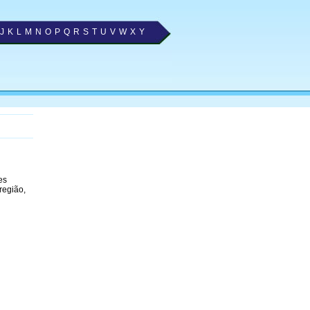
J
K
L
M
N
O
P
Q
R
S
T
U
V
W
X
Y
es
região,